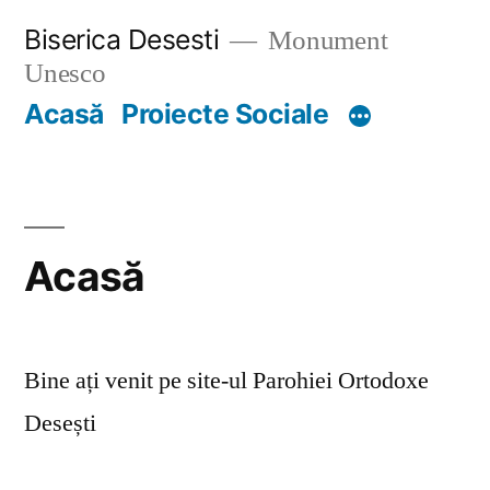
Skip
Biserica Desesti
Monument
to
Unesco
content
Acasă
Proiecte Sociale
Acasă
Bine ați venit pe site-ul Parohiei Ortodoxe
Desești