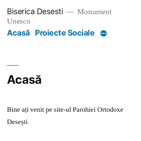
Skip
Biserica Desesti
Monument
to
Unesco
content
Acasă
Proiecte Sociale
Acasă
Bine ați venit pe site-ul Parohiei Ortodoxe
Desești