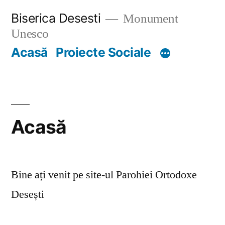
Skip
Biserica Desesti
Monument
to
Unesco
content
Acasă
Proiecte Sociale
Acasă
Bine ați venit pe site-ul Parohiei Ortodoxe
Desești