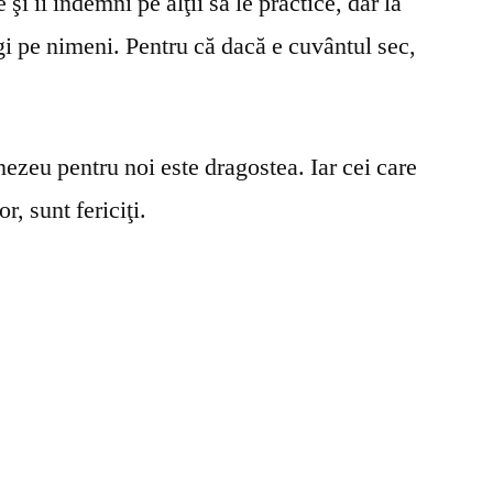
şi îi îndemni pe alţii să le practice, dar la
gi pe nimeni. Pentru că dacă e cuvântul sec,
ezeu pentru noi este dragostea. Iar cei care
r, sunt fericiţi.