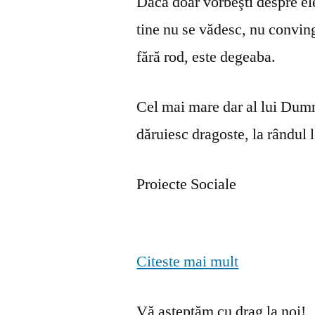
Dacă doar vorbeşti despre ele 
tine nu se vă­desc, nu convin
fără rod, este degeaba.
Cel mai mare dar al lui Dumn
dăruiesc dragoste, la rândul lo
Proiecte Sociale
Citeste mai mult
Vă așteptăm cu drag la noi!