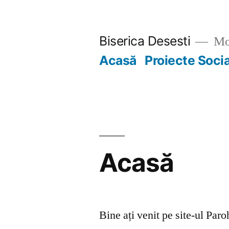
Skip
to
Biserica Desesti
Mo
content
Acasă
Proiecte Soci
Acasă
Bine ați venit pe site-ul Par