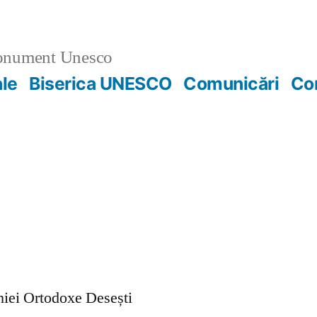
nument Unesco
ale
Biserica UNESCO
Comunicări
Co
ohiei Ortodoxe Desești