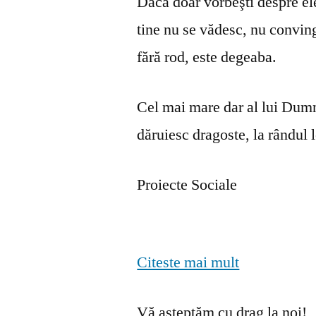
Dacă doar vorbeşti despre ele 
tine nu se vă­desc, nu convin
fără rod, este degeaba.
Cel mai mare dar al lui Dumn
dăruiesc dragoste, la rândul lo
Proiecte Sociale
Citeste mai mult
Vă așteptăm cu drag la noi!