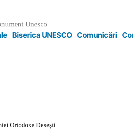
nument Unesco
ale
Biserica UNESCO
Comunicări
Co
ohiei Ortodoxe Desești