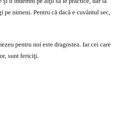
şi îi îndemni pe alţii să le practice, dar la
gi pe nimeni. Pentru că dacă e cuvântul sec,
ezeu pentru noi este dragostea. Iar cei care
r, sunt fericiţi.