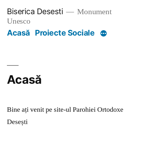
Skip
Biserica Desesti
Monument
to
Unesco
content
Acasă
Proiecte Sociale
Acasă
Bine ați venit pe site-ul Parohiei Ortodoxe
Desești