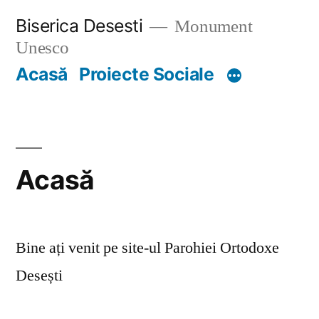
Skip
Biserica Desesti
Monument
to
Unesco
content
Acasă
Proiecte Sociale
Acasă
Bine ați venit pe site-ul Parohiei Ortodoxe
Desești