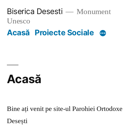
Skip
Biserica Desesti
Monument
to
Unesco
content
Acasă
Proiecte Sociale
Acasă
Bine ați venit pe site-ul Parohiei Ortodoxe
Desești