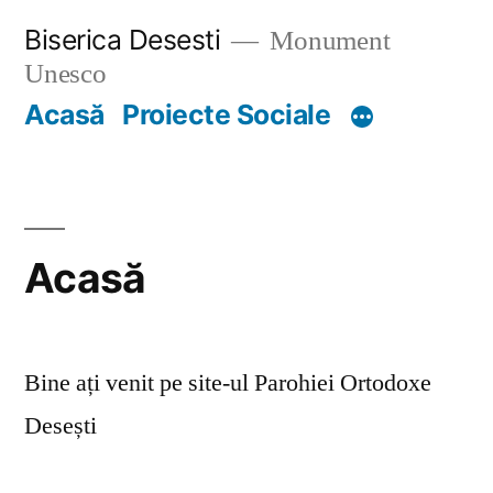
Skip
Biserica Desesti
Monument
to
Unesco
content
Acasă
Proiecte Sociale
Acasă
Bine ați venit pe site-ul Parohiei Ortodoxe
Desești