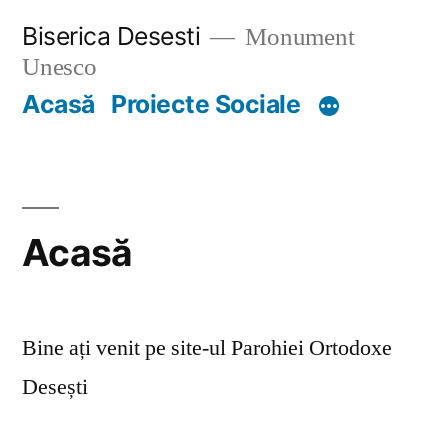
Skip
Biserica Desesti
Monument
to
Unesco
content
Acasă
Proiecte Sociale
Acasă
Bine ați venit pe site-ul Parohiei Ortodoxe
Desești