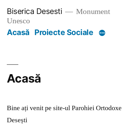
Skip
Biserica Desesti
Monument
to
Unesco
content
Acasă
Proiecte Sociale
Acasă
Bine ați venit pe site-ul Parohiei Ortodoxe
Desești