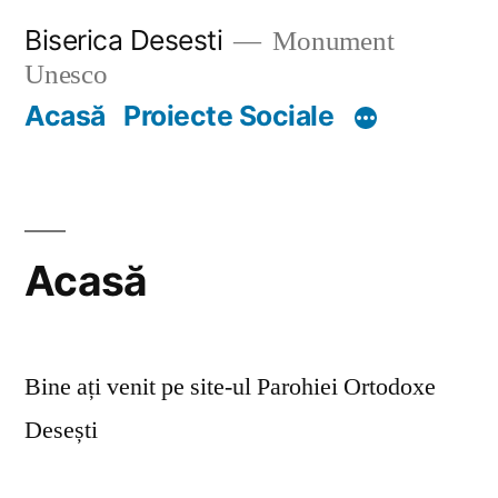
Skip
Biserica Desesti
Monument
to
Unesco
content
Acasă
Proiecte Sociale
Acasă
Bine ați venit pe site-ul Parohiei Ortodoxe
Desești