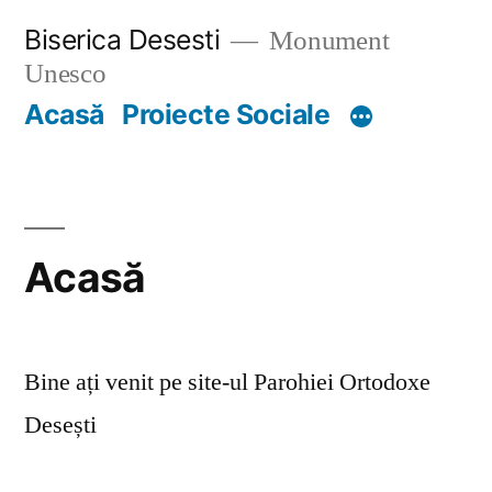
Skip
Biserica Desesti
Monument
to
Unesco
content
Acasă
Proiecte Sociale
Acasă
Bine ați venit pe site-ul Parohiei Ortodoxe
Desești