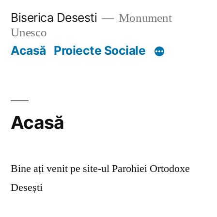
Skip
Biserica Desesti
Monument
to
Unesco
content
Acasă
Proiecte Sociale
Acasă
Bine ați venit pe site-ul Parohiei Ortodoxe
Desești