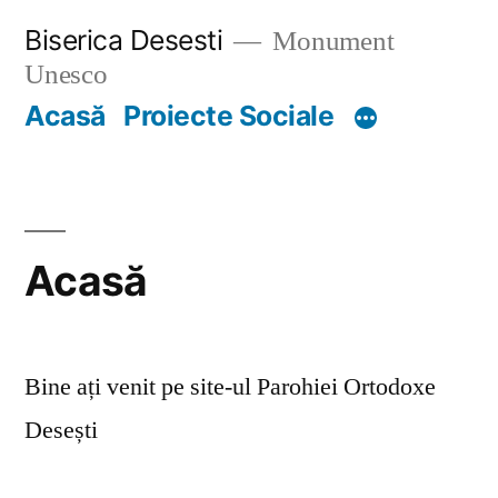
Skip
Biserica Desesti
Monument
to
Unesco
content
Acasă
Proiecte Sociale
Acasă
Bine ați venit pe site-ul Parohiei Ortodoxe
Desești