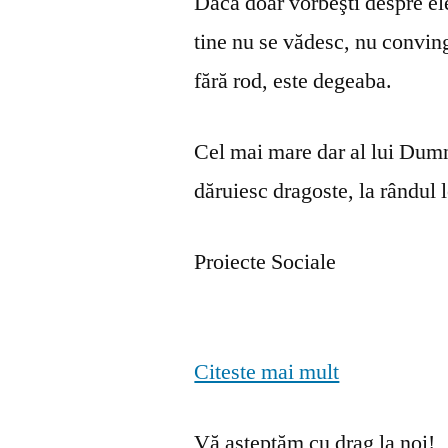
Dacă doar vorbeşti despre ele 
tine nu se vă­desc, nu convin
fără rod, este degeaba.
Cel mai mare dar al lui Dumn
dăruiesc dragoste, la rândul lo
Proiecte Sociale
Citeste mai mult
Vă așteptăm cu drag la noi!