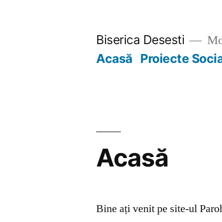
Skip
to
Biserica Desesti
Mo
content
Acasă
Proiecte Soci
Acasă
Bine ați venit pe site-ul Par