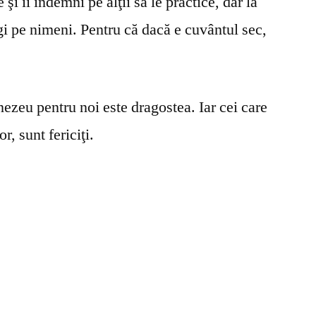
şi îi îndemni pe alţii să le practice, dar la
gi pe nimeni. Pentru că dacă e cuvântul sec,
ezeu pentru noi este dragostea. Iar cei care
r, sunt fericiţi.