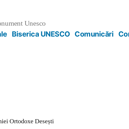
nument Unesco
ale
Biserica UNESCO
Comunicări
Co
ohiei Ortodoxe Desești