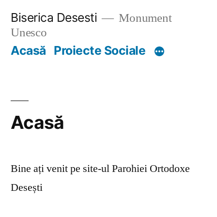
Skip
Biserica Desesti
Monument
to
Unesco
content
Acasă
Proiecte Sociale
Acasă
Bine ați venit pe site-ul Parohiei Ortodoxe
Desești