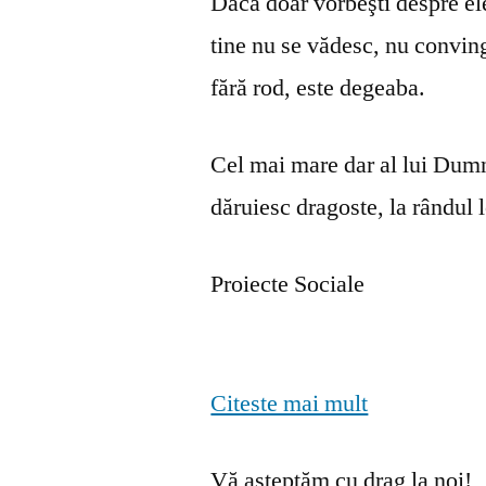
Dacă doar vorbeşti despre ele 
tine nu se vă­desc, nu convin
fără rod, este degeaba.
Cel mai mare dar al lui Dumn
dăruiesc dragoste, la rândul lo
Proiecte Sociale
Citeste mai mult
Vă așteptăm cu drag la noi!