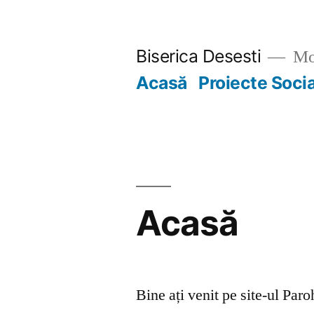
Skip
to
Biserica Desesti
Mo
content
Acasă
Proiecte Soci
Acasă
Bine ați venit pe site-ul Par