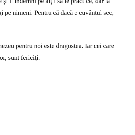
şi îi îndemni pe alţii să le practice, dar la
gi pe nimeni. Pentru că dacă e cuvântul sec,
ezeu pentru noi este dragostea. Iar cei care
r, sunt fericiţi.