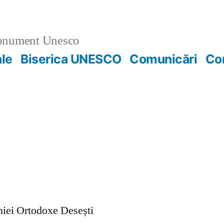
nument Unesco
ale
Biserica UNESCO
Comunicări
Co
ohiei Ortodoxe Desești