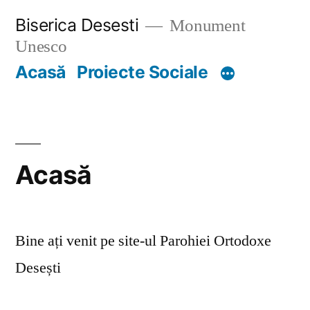
Skip
Biserica Desesti
Monument
to
Unesco
content
Acasă
Proiecte Sociale
Acasă
Bine ați venit pe site-ul Parohiei Ortodoxe
Desești