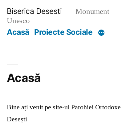
Skip
Biserica Desesti
Monument
to
Unesco
content
Acasă
Proiecte Sociale
Acasă
Bine ați venit pe site-ul Parohiei Ortodoxe
Desești