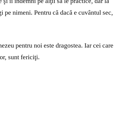
şi îi îndemni pe alţii să le practice, dar la
gi pe nimeni. Pentru că dacă e cuvântul sec,
ezeu pentru noi este dragostea. Iar cei care
r, sunt fericiţi.