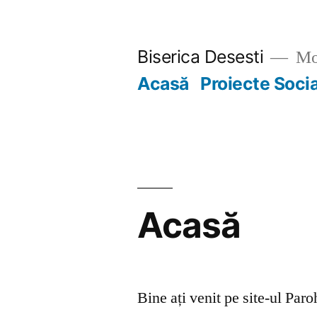
Skip
to
Biserica Desesti
Mo
content
Acasă
Proiecte Soci
Acasă
Bine ați venit pe site-ul Par