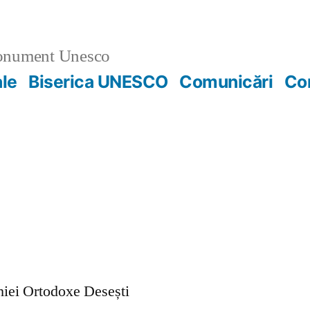
nument Unesco
ale
Biserica UNESCO
Comunicări
Co
ohiei Ortodoxe Desești