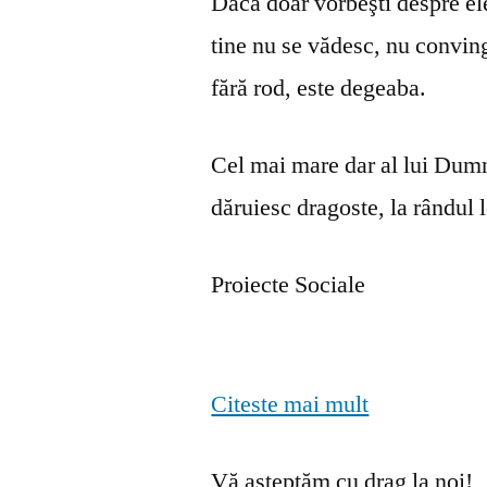
Dacă doar vorbeşti despre ele 
tine nu se vă­desc, nu convin
fără rod, este degeaba.
Cel mai mare dar al lui Dumn
dăruiesc dragoste, la rândul lo
Proiecte Sociale
Citeste mai mult
Vă așteptăm cu drag la noi!