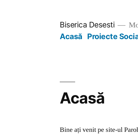
Skip
to
Biserica Desesti
Mo
content
Acasă
Proiecte Soci
Acasă
Bine ați venit pe site-ul Par