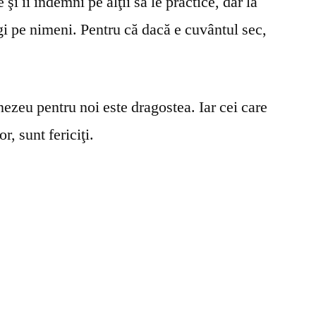
şi îi îndemni pe alţii să le practice, dar la
gi pe nimeni. Pentru că dacă e cuvântul sec,
ezeu pentru noi este dragostea. Iar cei care
r, sunt fericiţi.