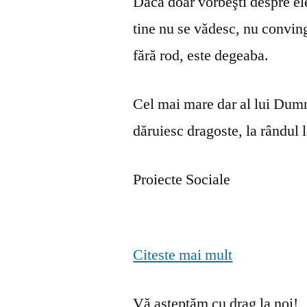
Dacă doar vorbeşti despre ele 
tine nu se vă­desc, nu convin
fără rod, este degeaba.
Cel mai mare dar al lui Dumn
dăruiesc dragoste, la rândul lo
Proiecte Sociale
Citeste mai mult
Vă așteptăm cu drag la noi!