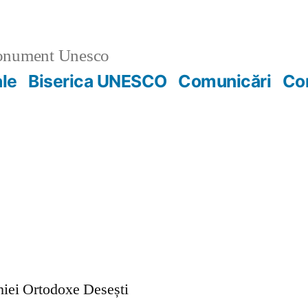
nument Unesco
ale
Biserica UNESCO
Comunicări
Co
ohiei Ortodoxe Desești