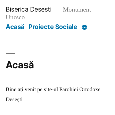
Skip
Biserica Desesti
Monument
to
Unesco
content
Acasă
Proiecte Sociale
Acasă
Bine ați venit pe site-ul Parohiei Ortodoxe
Desești