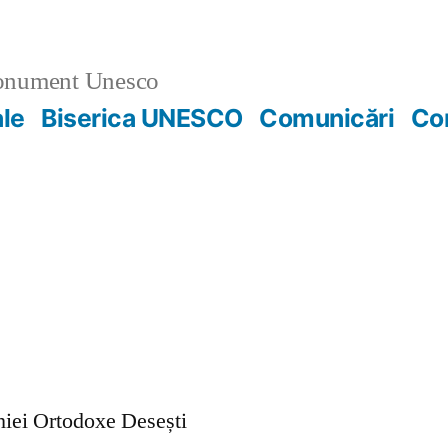
nument Unesco
ale
Biserica UNESCO
Comunicări
Co
ohiei Ortodoxe Desești