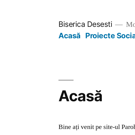
Skip
to
Biserica Desesti
Mo
content
Acasă
Proiecte Soci
Acasă
Bine ați venit pe site-ul Par