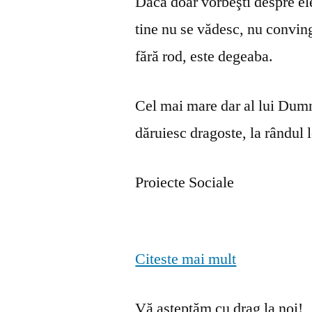
Dacă doar vorbeşti despre ele 
tine nu se vă­desc, nu convin
fără rod, este degeaba.
Cel mai mare dar al lui Dumn
dăruiesc dragoste, la rândul lo
Proiecte Sociale
Citeste mai mult
Vă așteptăm cu drag la noi!