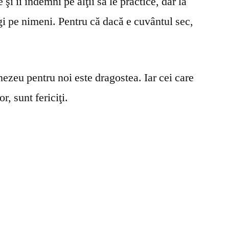
şi îi îndemni pe alţii să le practice, dar la
gi pe nimeni. Pentru că dacă e cuvântul sec,
ezeu pentru noi este dragostea. Iar cei care
r, sunt fericiţi.