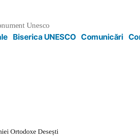
nument Unesco
ale
Biserica UNESCO
Comunicări
Co
ohiei Ortodoxe Desești