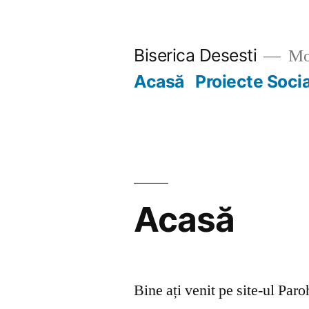
Skip
to
Biserica Desesti
Mo
content
Acasă
Proiecte Soci
Acasă
Bine ați venit pe site-ul Par