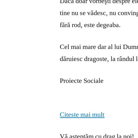
Dacă doar vorbeşti despre ele 
tine nu se vă­desc, nu convin
fără rod, este degeaba.
Cel mai mare dar al lui Dumn
dăruiesc dragoste, la rândul lo
Proiecte Sociale
Citeste mai mult
Vă așteptăm cu drag la noi!