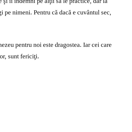
şi îi îndemni pe alţii să le practice, dar la
gi pe nimeni. Pentru că dacă e cuvântul sec,
ezeu pentru noi este dragostea. Iar cei care
r, sunt fericiţi.