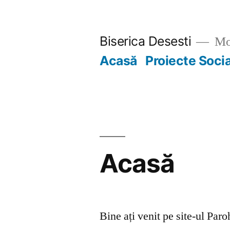
Skip
to
Biserica Desesti
Mo
content
Acasă
Proiecte Soci
Acasă
Bine ați venit pe site-ul Par