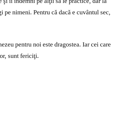
şi îi îndemni pe alţii să le practice, dar la
gi pe nimeni. Pentru că dacă e cuvântul sec,
ezeu pentru noi este dragostea. Iar cei care
r, sunt fericiţi.