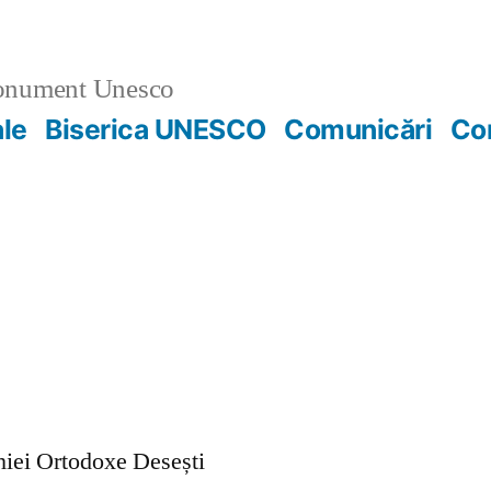
nument Unesco
ale
Biserica UNESCO
Comunicări
Co
ohiei Ortodoxe Desești