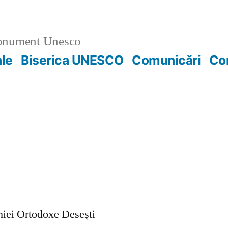
nument Unesco
ale
Biserica UNESCO
Comunicări
Co
ohiei Ortodoxe Desești