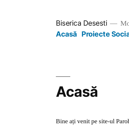
Skip
to
Biserica Desesti
Mo
content
Acasă
Proiecte Soci
Acasă
Bine ați venit pe site-ul Par