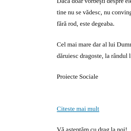
Dacă doar vorbeşti despre ele 
tine nu se vă­desc, nu convin
fără rod, este degeaba.
Cel mai mare dar al lui Dumn
dăruiesc dragoste, la rândul lo
Proiecte Sociale
Citeste mai mult
Vă așteptăm cu drag la noi!