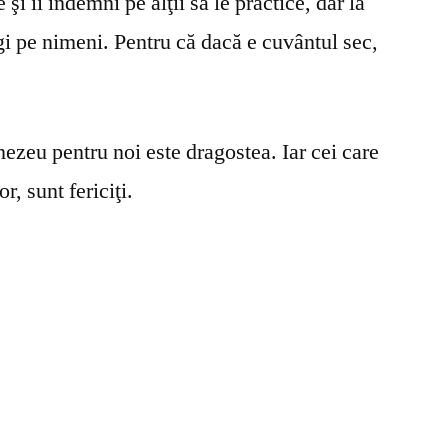
şi îi îndemni pe alţii să le practice, dar la
gi pe nimeni. Pentru că dacă e cuvântul sec,
ezeu pentru noi este dragostea. Iar cei care
r, sunt fericiţi.