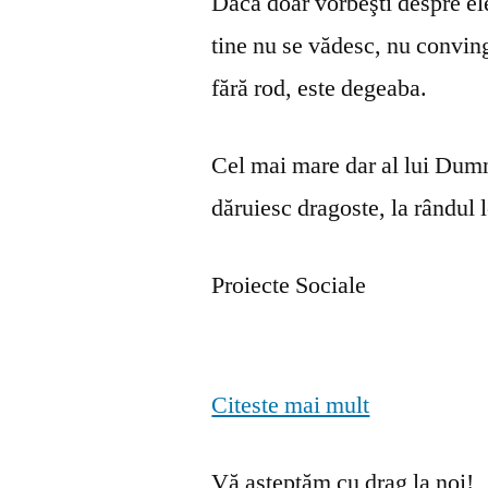
Dacă doar vorbeşti despre ele 
tine nu se vă­desc, nu convin
fără rod, este degeaba.
Cel mai mare dar al lui Dumn
dăruiesc dragoste, la rândul lo
Proiecte Sociale
Citeste mai mult
Vă așteptăm cu drag la noi!