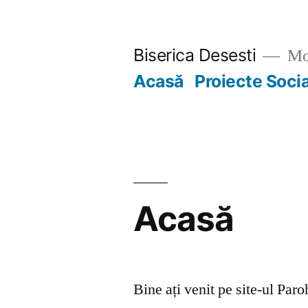
Skip
to
Biserica Desesti
Mo
content
Acasă
Proiecte Soci
Acasă
Bine ați venit pe site-ul Par