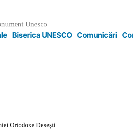
nument Unesco
ale
Biserica UNESCO
Comunicări
Co
ohiei Ortodoxe Desești