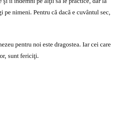
şi îi îndemni pe alţii să le practice, dar la
gi pe nimeni. Pentru că dacă e cuvântul sec,
ezeu pentru noi este dragostea. Iar cei care
r, sunt fericiţi.