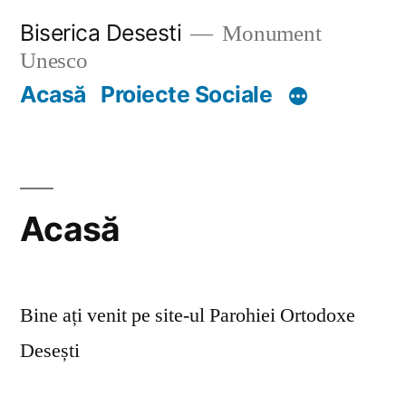
Skip
Biserica Desesti
Monument
to
Unesco
content
Acasă
Proiecte Sociale
Acasă
Bine ați venit pe site-ul Parohiei Ortodoxe
Desești