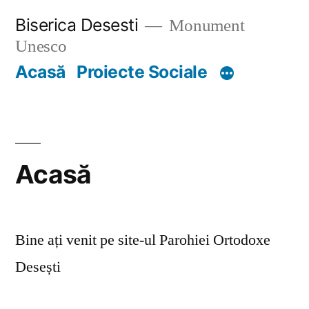
Skip
Biserica Desesti
Monument
to
Unesco
content
Acasă
Proiecte Sociale
Acasă
Bine ați venit pe site-ul Parohiei Ortodoxe
Desești