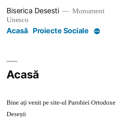
Skip
Biserica Desesti
Monument
to
Unesco
content
Acasă
Proiecte Sociale
Acasă
Bine ați venit pe site-ul Parohiei Ortodoxe
Desești