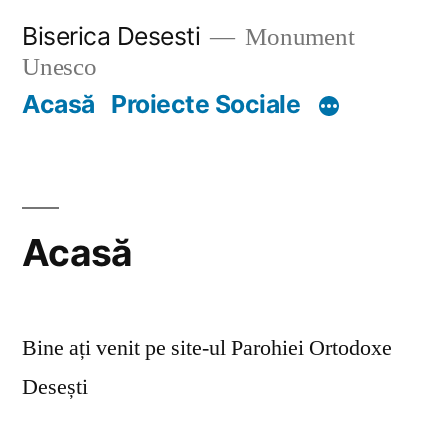
Skip
Biserica Desesti
Monument
to
Unesco
content
Acasă
Proiecte Sociale
Acasă
Bine ați venit pe site-ul Parohiei Ortodoxe
Desești