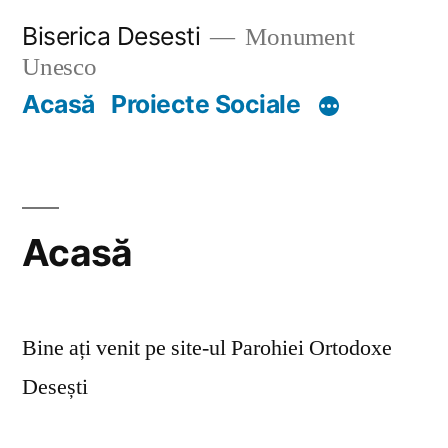
Skip
Biserica Desesti
Monument
to
Unesco
content
Acasă
Proiecte Sociale
Acasă
Bine ați venit pe site-ul Parohiei Ortodoxe
Desești