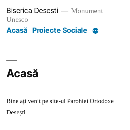
Skip
Biserica Desesti
Monument
to
Unesco
content
Acasă
Proiecte Sociale
Acasă
Bine ați venit pe site-ul Parohiei Ortodoxe
Desești