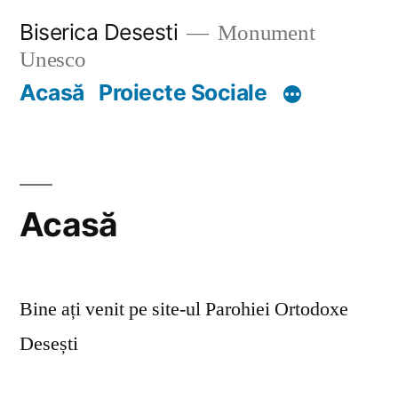
Skip
Biserica Desesti
Monument
to
Unesco
content
Acasă
Proiecte Sociale
Acasă
Bine ați venit pe site-ul Parohiei Ortodoxe
Desești