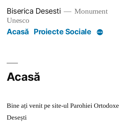
Skip
Biserica Desesti
Monument
to
Unesco
content
Acasă
Proiecte Sociale
Acasă
Bine ați venit pe site-ul Parohiei Ortodoxe
Desești