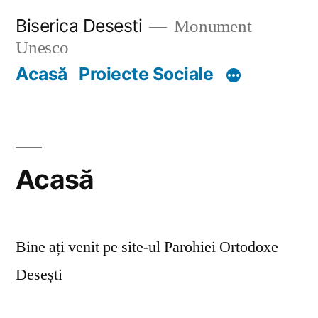
Skip
Biserica Desesti
Monument
to
Unesco
content
Acasă
Proiecte Sociale
Acasă
Bine ați venit pe site-ul Parohiei Ortodoxe
Desești