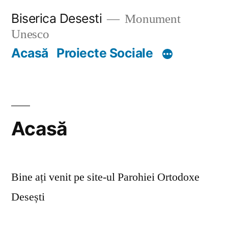
Skip
Biserica Desesti
Monument
to
Unesco
content
Acasă
Proiecte Sociale
Acasă
Bine ați venit pe site-ul Parohiei Ortodoxe
Desești