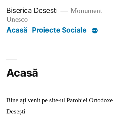
Skip
Biserica Desesti
Monument
to
Unesco
content
Acasă
Proiecte Sociale
Acasă
Bine ați venit pe site-ul Parohiei Ortodoxe
Desești