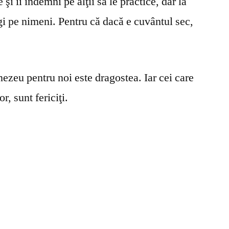
şi îi îndemni pe alţii să le practice, dar la
gi pe nimeni. Pentru că dacă e cuvântul sec,
ezeu pentru noi este dragostea. Iar cei care
r, sunt fericiţi.