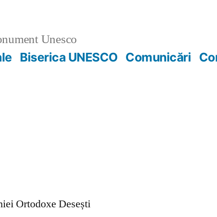
nument Unesco
ale
Biserica UNESCO
Comunicări
Co
ohiei Ortodoxe Desești