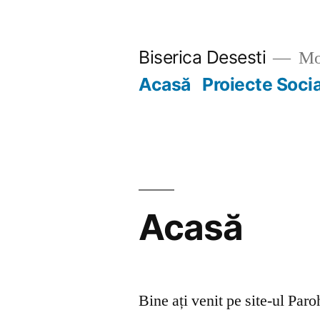
Skip
to
Biserica Desesti
Mo
content
Acasă
Proiecte Soci
Acasă
Bine ați venit pe site-ul Par