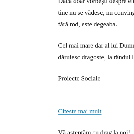
Dacă doar vorbeşti despre ele 
tine nu se vă­desc, nu convin
fără rod, este degeaba.
Cel mai mare dar al lui Dumn
dăruiesc dragoste, la rândul lo
Proiecte Sociale
Citeste mai mult
Vă așteptăm cu drag la noi!