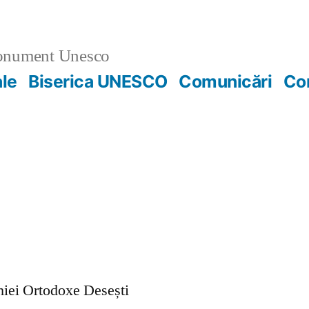
nument Unesco
ale
Biserica UNESCO
Comunicări
Co
ohiei Ortodoxe Desești