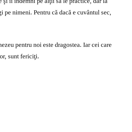
şi îi îndemni pe alţii să le practice, dar la
gi pe nimeni. Pentru că dacă e cuvântul sec,
ezeu pentru noi este dragostea. Iar cei care
r, sunt fericiţi.