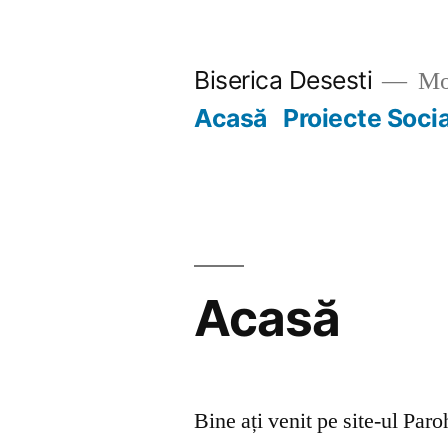
Skip
to
Biserica Desesti
Mo
content
Acasă
Proiecte Soci
Acasă
Bine ați venit pe site-ul Par