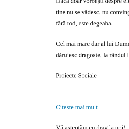
Dacă doar vorbeşti despre ele 
tine nu se vă­desc, nu convin
fără rod, este degeaba.
Cel mai mare dar al lui Dumn
dăruiesc dragoste, la rândul lo
Proiecte Sociale
Citeste mai mult
Vă așteptăm cu drag la noi!