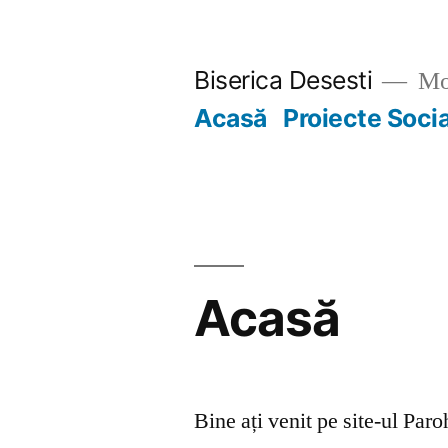
Skip
to
Biserica Desesti
Mo
content
Acasă
Proiecte Soci
Acasă
Bine ați venit pe site-ul Par