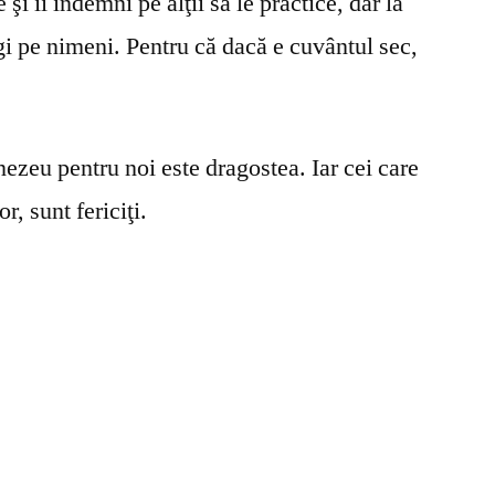
şi îi îndemni pe alţii să le practice, dar la
gi pe nimeni. Pentru că dacă e cuvântul sec,
ezeu pentru noi este dragostea. Iar cei care
r, sunt fericiţi.