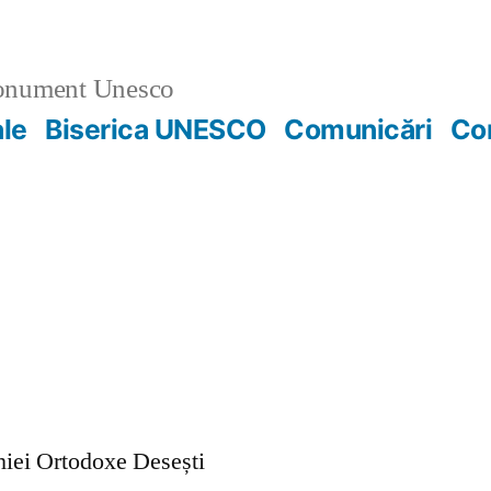
nument Unesco
ale
Biserica UNESCO
Comunicări
Co
ohiei Ortodoxe Desești