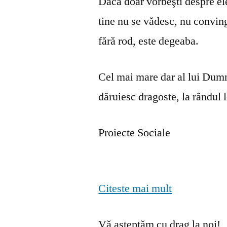
Dacă doar vorbeşti despre ele 
tine nu se vă­desc, nu convin
fără rod, este degeaba.
Cel mai mare dar al lui Dumn
dăruiesc dragoste, la rândul lo
Proiecte Sociale
Citeste mai mult
Vă așteptăm cu drag la noi!