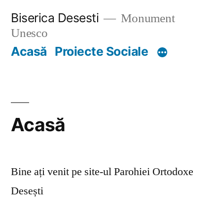
Skip
Biserica Desesti
Monument
to
Unesco
content
Acasă
Proiecte Sociale
Acasă
Bine ați venit pe site-ul Parohiei Ortodoxe
Desești