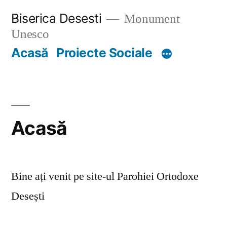
Skip
Biserica Desesti
Monument
to
Unesco
content
Acasă
Proiecte Sociale
Acasă
Bine ați venit pe site-ul Parohiei Ortodoxe
Desești