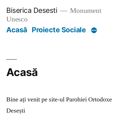
Skip
Biserica Desesti
Monument
to
Unesco
content
Acasă
Proiecte Sociale
Acasă
Bine ați venit pe site-ul Parohiei Ortodoxe
Desești