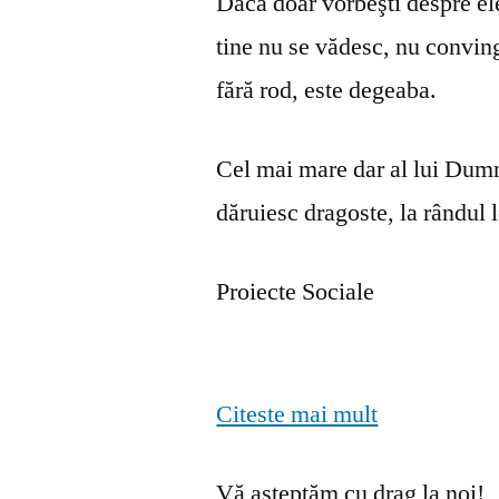
Dacă doar vorbeşti despre ele 
tine nu se vă­desc, nu convin
fără rod, este degeaba.
Cel mai mare dar al lui Dumn
dăruiesc dragoste, la rândul lo
Proiecte Sociale
Citeste mai mult
Vă așteptăm cu drag la noi!