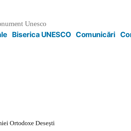
nument Unesco
ale
Biserica UNESCO
Comunicări
Co
ohiei Ortodoxe Desești