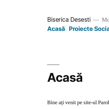
Skip
to
Biserica Desesti
Mo
content
Acasă
Proiecte Soci
Acasă
Bine ați venit pe site-ul Par