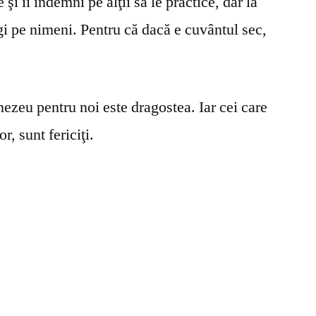
şi îi îndemni pe alţii să le practice, dar la
gi pe nimeni. Pentru că dacă e cuvântul sec,
ezeu pentru noi este dragostea. Iar cei care
r, sunt fericiţi.