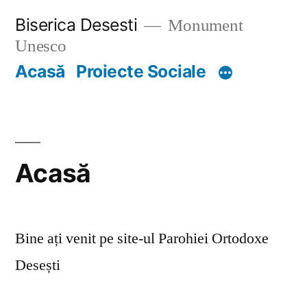
Skip
Biserica Desesti
Monument
to
Unesco
content
Acasă
Proiecte Sociale
Acasă
Bine ați venit pe site-ul Parohiei Ortodoxe
Desești