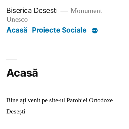
Skip
Biserica Desesti
Monument
to
Unesco
content
Acasă
Proiecte Sociale
Acasă
Bine ați venit pe site-ul Parohiei Ortodoxe
Desești