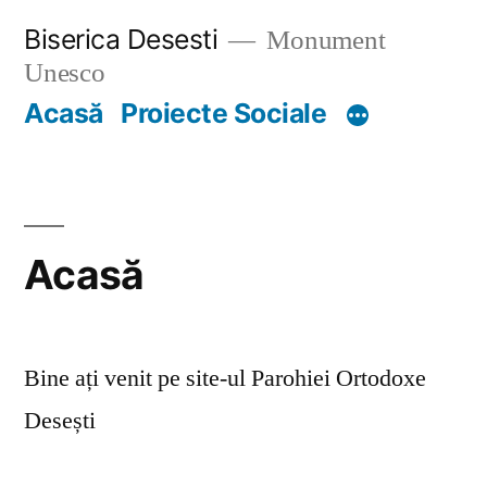
Skip
Biserica Desesti
Monument
to
Unesco
content
Acasă
Proiecte Sociale
Acasă
Bine ați venit pe site-ul Parohiei Ortodoxe
Desești