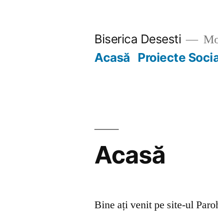
Skip
to
Biserica Desesti
Mo
content
Acasă
Proiecte Soci
Acasă
Bine ați venit pe site-ul Par