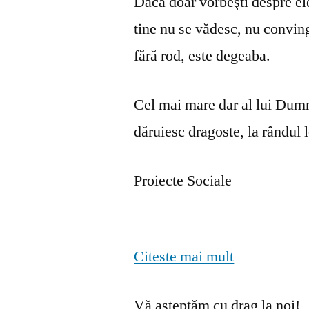
Dacă doar vorbeşti despre ele 
tine nu se vă­desc, nu convin
fără rod, este degeaba.
Cel mai mare dar al lui Dumn
dăruiesc dragoste, la rândul lo
Proiecte Sociale
Citeste mai mult
Vă așteptăm cu drag la noi!