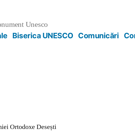
nument Unesco
ale
Biserica UNESCO
Comunicări
Co
ohiei Ortodoxe Desești