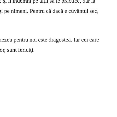
şi îi îndemni pe alţii să le practice, dar la
gi pe nimeni. Pentru că dacă e cuvântul sec,
ezeu pentru noi este dragostea. Iar cei care
r, sunt fericiţi.